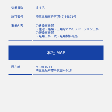
従業員数
５４名
許可番号
埼玉県知事許可(般-7)64871号
事業内容
○建設事業部
・住宅・店舗・工場などのリノベーション工事
○仮設事業部
・足場工事一式・足場材料販売
本社 MAP
所在地
〒350-0214
埼玉県坂戸市千代田4-9-18