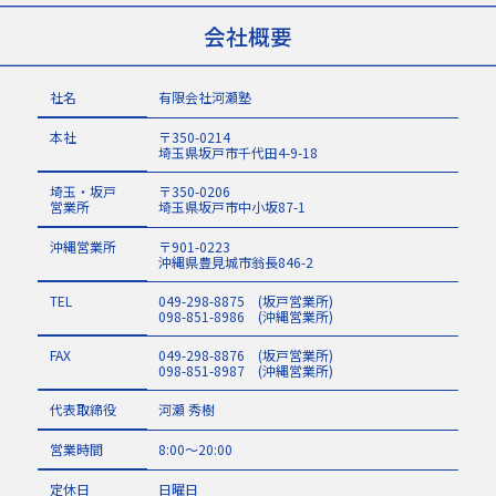
会社概要
社名
有限会社河瀬塾
本社
〒350-0214
埼玉県坂戸市千代田4-9-18
埼玉・坂戸
〒350-0206
営業所
埼玉県坂戸市中小坂87-1
沖縄営業所
〒901-0223
沖縄県豊見城市翁長846-2
TEL
049-298-8875 (坂戸営業所)
098-851-8986 (沖縄営業所)
FAX
049-298-8876 (坂戸営業所)
098-851-8987 (沖縄営業所)
代表取締役
河瀬 秀樹
営業時間
8:00～20:00
定休日
日曜日