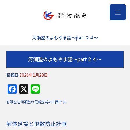
河瀬塾のよもやま話～part２４～
河瀬塾のよもやま話～part２４～
投稿日
2026年1月28日
F
X
Li
a
n
有限会社河瀬塾の更新担当の中西です。
c
e
e
解体足場と飛散防止計画
b