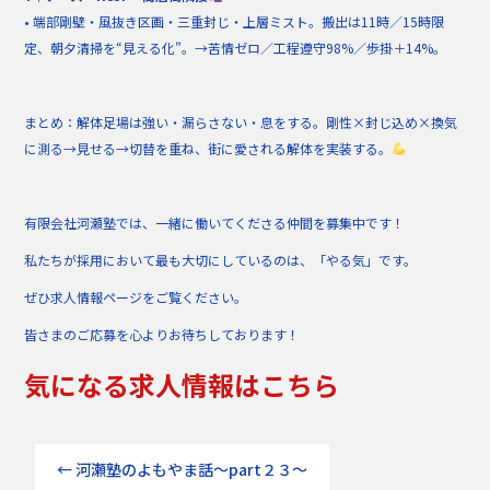
• 端部剛壁・風抜き区画・三重封じ・上層ミスト。搬出は11時／15時限
定、朝夕清掃を“見える化”。→苦情ゼロ／工程遵守98%／歩掛＋14%。
まとめ：解体足場は強い・漏らさない・息をする。剛性×封じ込め×換気
に測る→見せる→切替を重ね、街に愛される解体を実装する。
有限会社河瀬塾では、一緒に働いてくださる仲間を募集中です！
私たちが採用において最も大切にしているのは、「やる気」です。
ぜひ求人情報ページをご覧ください。
皆さまのご応募を心よりお待ちしております！
気になる求人情報はこちら
←
河瀬塾のよもやま話～part２３～