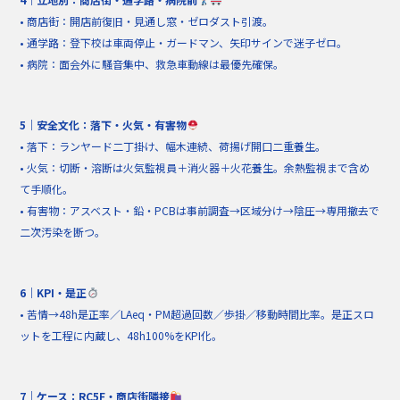
• 商店街：開店前復旧・見通し窓・ゼロダスト引渡。
• 通学路：登下校は車両停止・ガードマン、矢印サインで迷子ゼロ。
• 病院：面会外に騒音集中、救急車動線は最優先確保。
5｜安全文化：落下・火気・有害物
• 落下：ランヤード二丁掛け、幅木連続、荷揚げ開口二重養生。
• 火気：切断・溶断は火気監視員＋消火器＋火花養生。余熱監視まで含め
て手順化。
• 有害物：アスベスト・鉛・PCBは事前調査→区域分け→陰圧→専用撤去で
二次汚染を断つ。
6｜KPI・是正
• 苦情→48h是正率／LAeq・PM超過回数／歩掛／移動時間比率。是正スロ
ットを工程に内蔵し、48h100%をKPI化。
7｜ケース：RC5F・商店街隣接