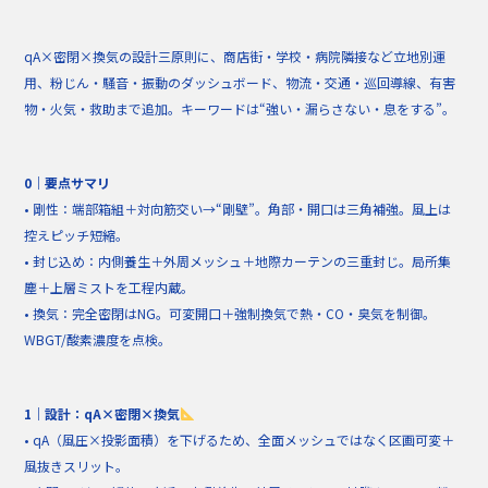
o
o
qA×密閉×換気の設計三原則に、商店街・学校・病院隣接など立地別運
k
用、粉じん・騒音・振動のダッシュボード、物流・交通・巡回導線、有害
物・火気・救助まで追加。キーワードは“強い・漏らさない・息をする”。
0｜要点サマリ
• 剛性：端部箱組＋対向筋交い→“剛壁”。角部・開口は三角補強。風上は
控えピッチ短縮。
• 封じ込め：内側養生＋外周メッシュ＋地際カーテンの三重封じ。局所集
塵＋上層ミストを工程内蔵。
• 換気：完全密閉はNG。可変開口＋強制換気で熱・CO・臭気を制御。
WBGT/酸素濃度を点検。
1｜設計：qA×密閉×換気
• qA（風圧×投影面積）を下げるため、全面メッシュではなく区画可変＋
風抜きスリット。