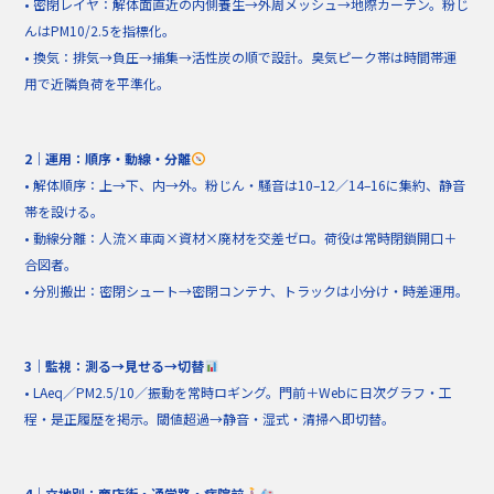
• 密閉レイヤ：解体面直近の内側養生→外周メッシュ→地際カーテン。粉じ
んはPM10/2.5を指標化。
• 換気：排気→負圧→捕集→活性炭の順で設計。臭気ピーク帯は時間帯運
用で近隣負荷を平準化。
2｜運用：順序・動線・分離
• 解体順序：上→下、内→外。粉じん・騒音は10–12／14–16に集約、静音
帯を設ける。
• 動線分離：人流×車両×資材×廃材を交差ゼロ。荷役は常時閉鎖開口＋
合図者。
• 分別搬出：密閉シュート→密閉コンテナ、トラックは小分け・時差運用。
3｜監視：測る→見せる→切替
• LAeq／PM2.5/10／振動を常時ロギング。門前＋Webに日次グラフ・工
程・是正履歴を掲示。閾値超過→静音・湿式・清掃へ即切替。
4｜立地別：商店街・通学路・病院前