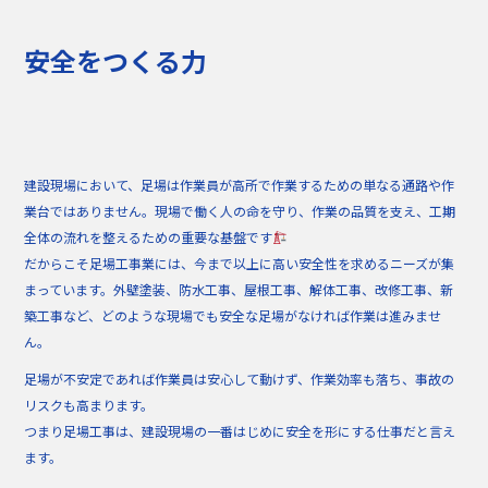
b
o
安全をつくる力
o
k
建設現場において、足場は作業員が高所で作業するための単なる通路や作
業台ではありません。現場で働く人の命を守り、作業の品質を支え、工期
全体の流れを整えるための重要な基盤です
だからこそ足場工事業には、今まで以上に高い安全性を求めるニーズが集
まっています。外壁塗装、防水工事、屋根工事、解体工事、改修工事、新
築工事など、どのような現場でも安全な足場がなければ作業は進みませ
ん。
足場が不安定であれば作業員は安心して動けず、作業効率も落ち、事故の
リスクも高まります。
つまり足場工事は、建設現場の一番はじめに安全を形にする仕事だと言え
ます。