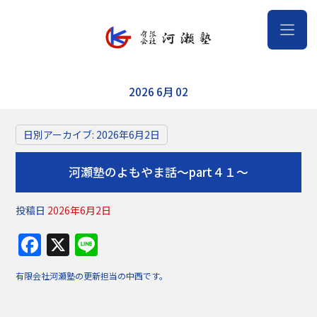
2026 6月 02
日別アーカイブ:
2026年6月2日
河瀬塾のよもやま話～part４１～
投稿日
2026年6月2日
F
X
Li
a
n
有限会社河瀬塾の更新担当の中西です。
c
e
e