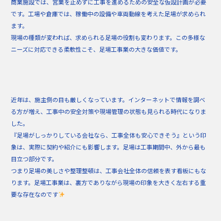
商業施設では、営業を止めずに工事を進めるための安全な仮設計画が必要
です。工場や倉庫では、稼働中の設備や車両動線を考えた足場が求められ
ます。
現場の種類が変われば、求められる足場の役割も変わります。この多様な
ニーズに対応できる柔軟性こそ、足場工事業の大きな価値です。
近年は、施主側の目も厳しくなっています。インターネットで情報を調べ
る方が増え、工事中の安全対策や現場管理の状態も見られる時代になりま
した。
『足場がしっかりしている会社なら、工事全体も安心できそう』という印
象は、実際に契約や紹介にも影響します。足場は工事期間中、外から最も
目立つ部分です。
つまり足場の美しさや整理整頓は、工事会社全体の信頼を表す看板にもな
ります。足場工事業は、裏方でありながら現場の印象を大きく左右する重
要な存在なのです