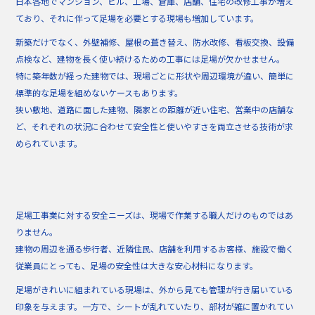
日本各地でマンション、ビル、工場、倉庫、店舗、住宅の改修工事が増え
ており、それに伴って足場を必要とする現場も増加しています。
新築だけでなく、外壁補修、屋根の葺き替え、防水改修、看板交換、設備
点検など、建物を長く使い続けるための工事には足場が欠かせません。
特に築年数が経った建物では、現場ごとに形状や周辺環境が違い、簡単に
標準的な足場を組めないケースもあります。
狭い敷地、道路に面した建物、隣家との距離が近い住宅、営業中の店舗な
ど、それぞれの状況に合わせて安全性と使いやすさを両立させる技術が求
められています。
足場工事業に対する安全ニーズは、現場で作業する職人だけのものではあ
りません。
建物の周辺を通る歩行者、近隣住民、店舗を利用するお客様、施設で働く
従業員にとっても、足場の安全性は大きな安心材料になります。
足場がきれいに組まれている現場は、外から見ても管理が行き届いている
印象を与えます。一方で、シートが乱れていたり、部材が雑に置かれてい